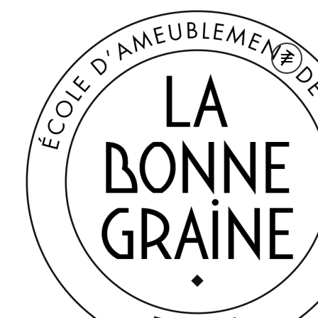
contenu
École d'ameublement de Paris
principal
CFA LA BONNE GRAINE