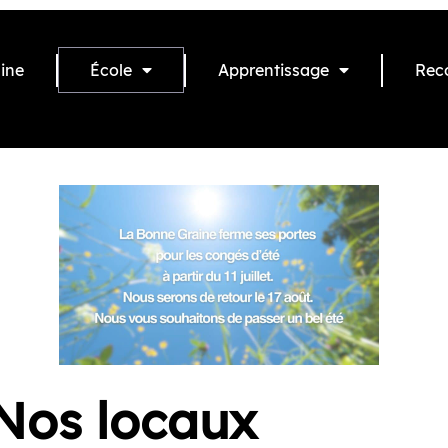
ine
École
Apprentissage
Rec
Nos locaux