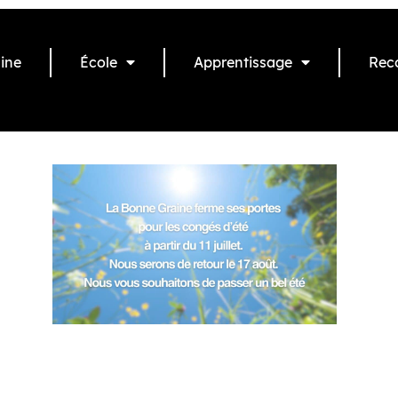
ine
École
Apprentissage
Rec