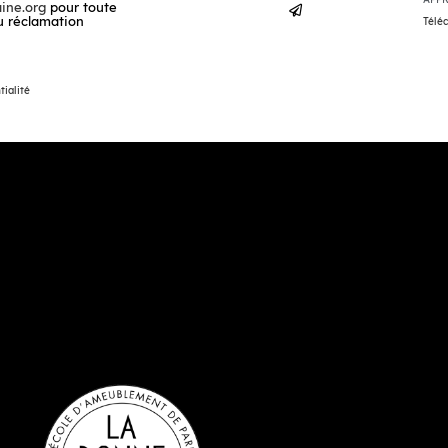
ine.org
pour toute
u réclamation
Téléc
tialité