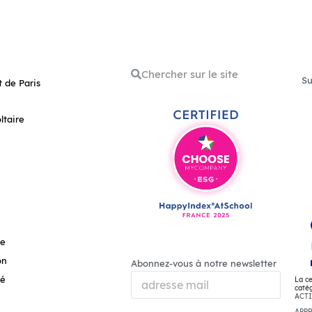
Su
 de Paris
ltaire
ge
on
Abonnez-vous à notre newsletter
té
La ce
catég
ACT
APP