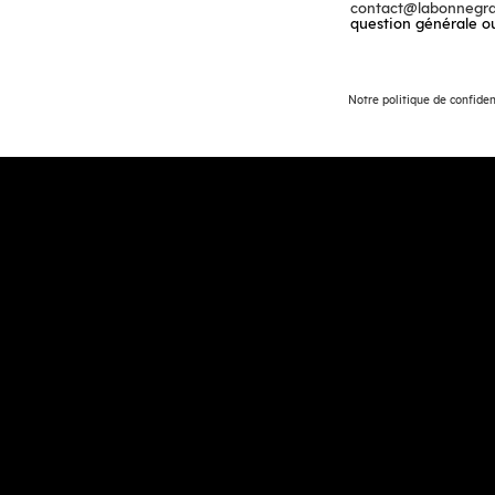
contact@labonnegra
question générale o
Notre politique de confiden