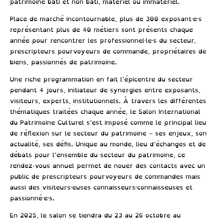
patrimoine bâti et non bâti, matériel ou immatériel.
Place de marché incontournable
, plus de 300 exposant·e·s
représentant plus de 40 métiers sont présents chaque
année pour rencontrer les professionnel·le·s du secteur,
prescripteurs pourvoyeurs de commande, propriétaires de
biens, passionnés de patrimoine.
Une riche programmation en fait
l’épicentre du secteur
pendant 4 jours
, initiateur de synergies entre exposants,
visiteurs, experts, institutionnels. À travers les différentes
thématiques traitées chaque année, le Salon International
du Patrimoine Culturel s’est imposé comme le
principal lieu
de réflexion sur le secteur du patrimoine
– ses enjeux, son
actualité, ses défis. Unique au monde, lieu d’échanges et de
débats pour l’ensemble du secteur du patrimoine, ce
rendez-vous annuel permet de nouer des contacts avec un
public de prescripteurs pourvoyeurs de commandes mais
aussi des visiteurs·euses connaisseurs·connaisseuses et
passionné·e·s.
En 2025, le salon se tiendra
du 23 au 26 octobre au