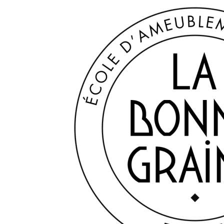
contenu
École d'ameublement de Paris
principal
CFA LA BONNE GRA