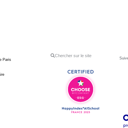
Suive
e Paris
ire