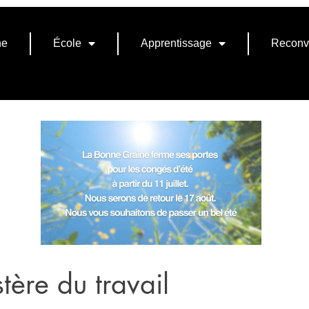
ne
École
Apprentissage
Reconv
stère du travail