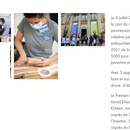
Le 8 juille
la cour du 
anniversaire
initiative 
embauchent
2021 de tou
5000 pour 
personne m
Avec 3 appr
faire et no
doure, d’éb
Le Premier 
travail Elisa
Klinkert, m
auprès de l
l’Insertion
auprès du P