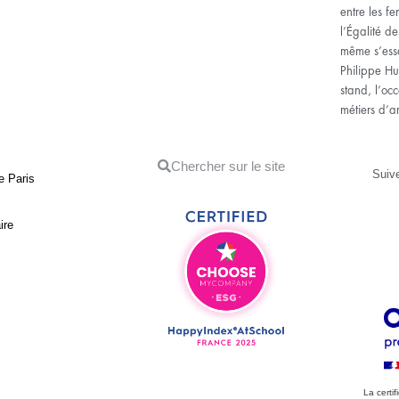
entre les f
l’Égalité d
même s’essa
Philippe Hu
stand, l’oc
métiers d’ar
Suive
e Paris
ire
La certif